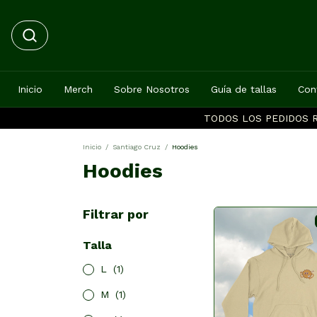
Inicio
Merch
Sobre Nosotros
Guía de tallas
Con
TODOS LOS PEDIDOS R
Inicio
/
Santiago Cruz
/
Hoodies
Hoodies
Filtrar por
Talla
L
(1)
M
(1)