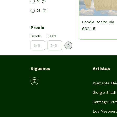
S
(1)
Xl
(1)
Hoodie Bonito Día
Precio
€32,45
Desde
Hasta
Síguenos
Artistas
Diamante Eléc
Giorgio Siladi
Santiago Cru
Los Mesoner