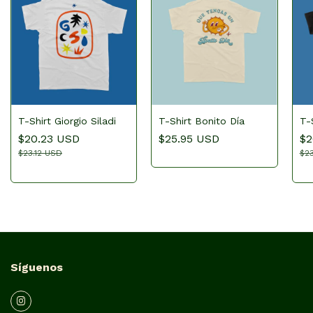
T-Shirt Giorgio Siladi
T-Shirt Bonito Día
T-
$20.23 USD
$25.95 USD
$2
$23.12 USD
$23
Síguenos