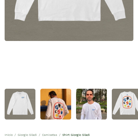
Inicio
/
Giorgio Siladi
/
Camisetas
/
Shirt Giorgio Siladi