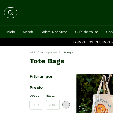
Inicio
Merch
Sobre Nosotros
Guía de tallas
Con
TODOS LOS PEDIDOS R
Inicio
/
Santiago Cruz
/
Tote Bags
Tote Bags
Filtrar por
Precio
Desde
Hasta