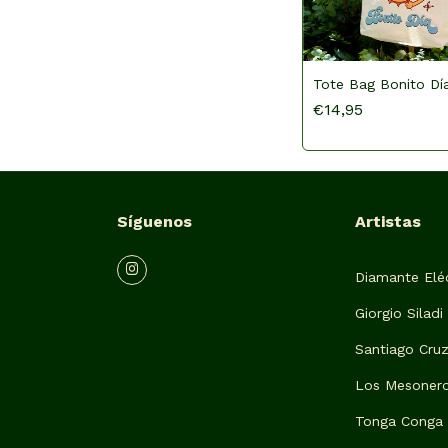
Tote Bag Bonito Dí
€14,95
Síguenos
Artistas
Diamante Eléc
Giorgio Siladi
Santiago Cru
Los Mesoner
Tonga Conga