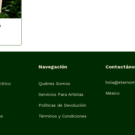
a
Navegación
Contactáno
hola@eternom
trico
Quiénes Somos
México
Servicios Para Artistas
z
Políticas de Devolución
os
Términos y Condiciones