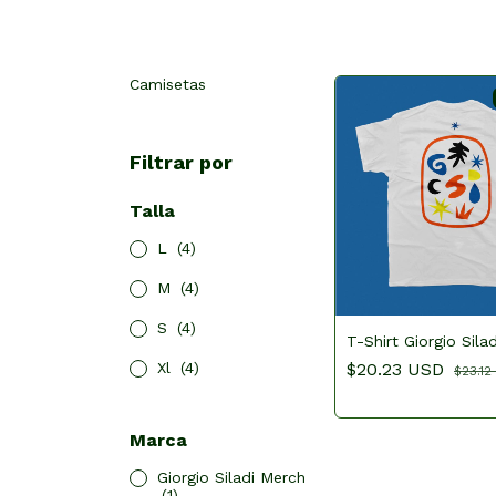
Camisetas
Filtrar por
Talla
L
(4)
M
(4)
S
(4)
T-Shirt Giorgio Silad
$20.23 USD
Xl
(4)
$23.12
Marca
Giorgio Siladi Merch
(1)