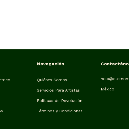
Navegación
Contactáno
hola@eternom
trico
Quiénes Somos
México
Servicios Para Artistas
z
Políticas de Devolución
os
Términos y Condiciones