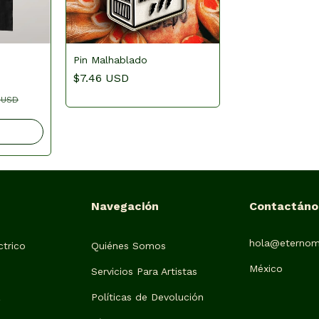
Pin Malhablado
$7.46 USD
 USD
Navegación
Contactáno
hola@eternom
trico
Quiénes Somos
México
Servicios Para Artistas
z
Políticas de Devolución