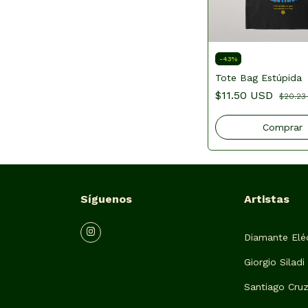
-
43
%
Tote Bag Estúpida
$11.50 USD
$20.23
Síguenos
Artistas
Diamante Eléc
Giorgio Siladi
Santiago Cru