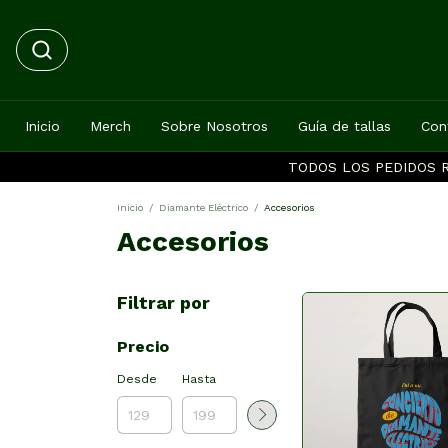
Inicio
Merch
Sobre Nosotros
Guía de tallas
Con
TODOS LOS PEDIDOS R
Inicio
/
Diamante Eléctrico
/
Accesorios
Accesorios
Filtrar por
Precio
Desde
Hasta