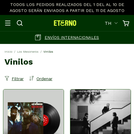
TODOS LOS PEDIDOS REALIZADOS DEL 1 DEL AL 10 DE
AGOSTO SERÁN ENVIADOS A PARTIR DEL 11 DE AGOSTO
TH
ENVÍOS INTERNACIONALES
Inicio
/
Los Mesoneros
/
Vinilos
Vinilos
Filtrar
Ordenar