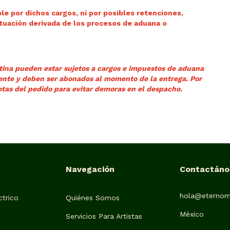
e por dichos cargos, ni por posibles retenciones,
ituación derivada de los procesos de aduana o
tina pueden estar sujetos a cargos e impuestos de aduana
liente y deben ser abonados al momento de la entrega.
Por
otas del pedido para evitar demoras en el despacho.
Navegación
Contactáno
hola@eternom
trico
Quiénes Somos
México
Servicios Para Artistas