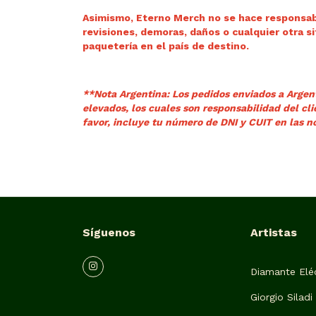
Asimismo, Eterno Merch no se hace responsabl
revisiones, demoras, daños o cualquier otra s
paquetería en el país de destino.
**Nota Argentina: Los pedidos enviados a Argen
elevados, los cuales son responsabilidad del c
favor, incluye tu número de DNI y CUIT en las n
Síguenos
Artistas
Diamante Eléc
Giorgio Siladi