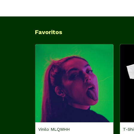
Favoritos
Vinilo MLQMHH
T-Shi