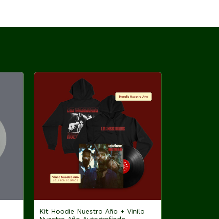
Kit Hoodie Nuestro Año + Vinilo
Nuestro Año Autografiado