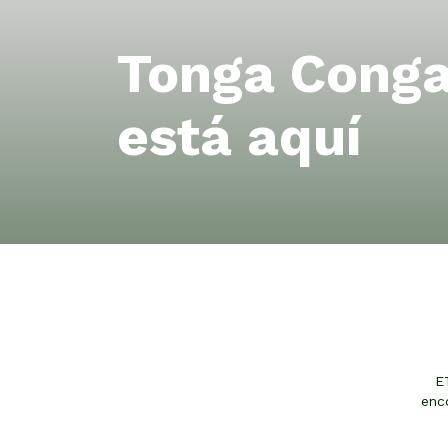
Tonga Cong
está aquí
E
enc