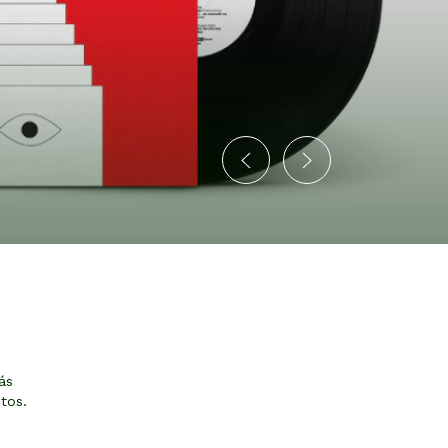
ás
tos.